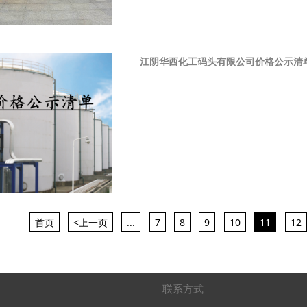
江阴华西化工码头有限公司价格公示清
首页
<上一页
...
7
8
9
10
11
12
联系方式